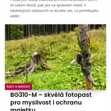
ve vašem domě, pak jste na správném místě. V
následujících odstavcích se dozvíte vše, co potřebujete
vědět...
RADY A NÁVODY
BG310-M – skvělá fotopast
pro myslivost i ochranu
majetku