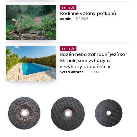
Zahrada
Rodinné vztahy potkanů
admin
-
5.2.2023
Zahrada
Bazén nebo zahradní jezírko?
Shrnuli jsme výhody a
nevýhody obou řešení
Svet v obraze
-
1.6.2022