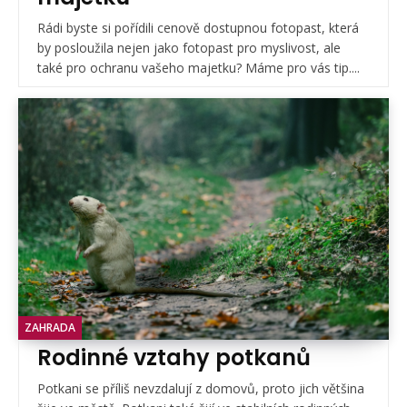
Rádi byste si pořídili cenově dostupnou fotopast, která
by posloužila nejen jako fotopast pro myslivost, ale
také pro ochranu vašeho majetku? Máme pro vás tip....
ZAHRADA
Rodinné vztahy potkanů
Potkani se příliš nevzdalují z domovů, proto jich většina