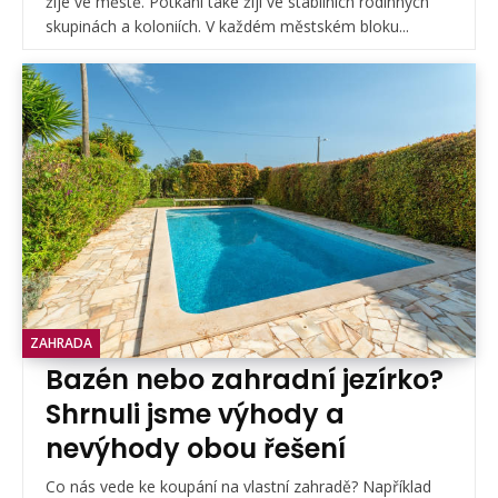
žije ve městě. Potkani také žijí ve stabilních rodinných
skupinách a koloniích. V každém městském bloku...
ZAHRADA
Bazén nebo zahradní jezírko?
Shrnuli jsme výhody a
nevýhody obou řešení
Co nás vede ke koupání na vlastní zahradě? Například