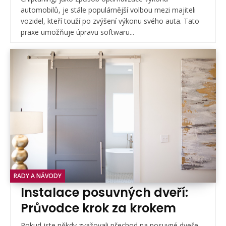
automobilů, je stále populárnější volbou mezi majiteli
vozidel, kteří touží po zvýšení výkonu svého auta. Tato
praxe umožňuje úpravu softwaru...
RADY A NÁVODY
Instalace posuvných dveří:
Průvodce krok za krokem
Pokud jste někdy zvažovali přechod na posuvné dveře