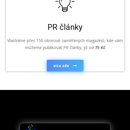
PR články
Vlastníme přes 150 oborově zaměřených magazínů, kde vám
můžeme publikovat PR články, již od
75 Kč
více zde