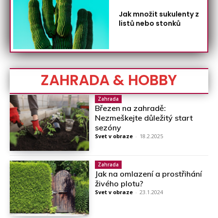
Jak množit sukulenty z
listů nebo stonků
ZAHRADA & HOBBY
Zahrada
Březen na zahradě:
Nezmeškejte důležitý start
sezóny
Svet v obraze
-
18.2.2025
Zahrada
Jak na omlazení a prostřihání
živého plotu?
Svet v obraze
-
23.1.2024