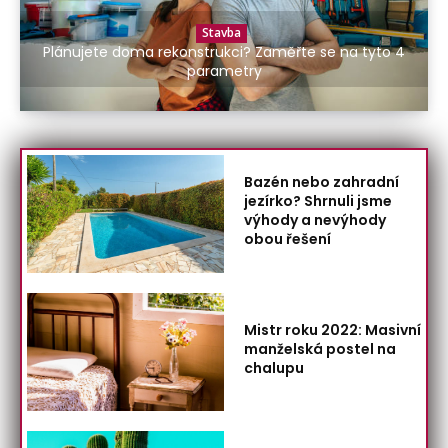
Stavba
Plánujete doma rekonstrukci? Zaměřte se na tyto 4
parametry
Bazén nebo zahradní
jezírko? Shrnuli jsme
výhody a nevýhody
obou řešení
Mistr roku 2022: Masivní
manželská postel na
chalupu