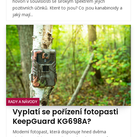
hovoří v souvislosti se širokým spektrem jejich
pozitivních účinků. Které to jsou? Co jsou kanabinoidy a
jaký mají...
RADY A NÁVODY
Vyplatí se pořízení fotopasti
KeepGuard KG698A?
Moderní fotopast, která disponuje hned dvěma