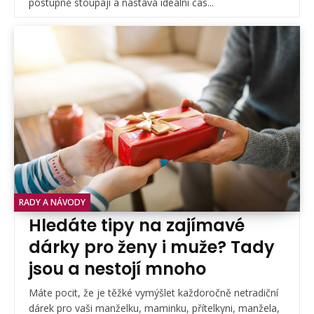
postupně stoupají a nastává ideální čas...
RADY A NÁVODY
Hledáte tipy na zajímavé
dárky pro ženy i muže? Tady
jsou a nestojí mnoho
Máte pocit, že je těžké vymýšlet každoročně netradiční
dárek pro vaši manželku, maminku, přítelkyni, manžela,