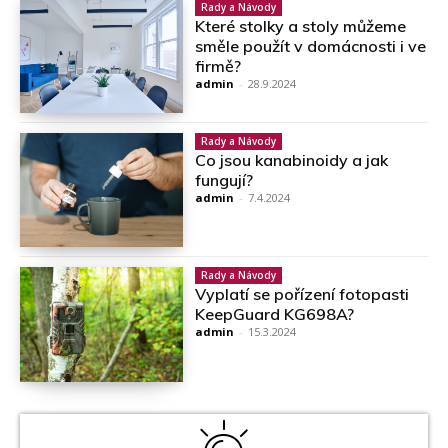
Rady a Návody
Které stolky a stoly můžeme
směle použít v domácnosti i ve
firmě?
admin
-
28.9.2024
Rady a Návody
Co jsou kanabinoidy a jak
fungují?
admin
-
7.4.2024
Rady a Návody
Vyplatí se pořízení fotopasti
KeepGuard KG698A?
admin
-
15.3.2024