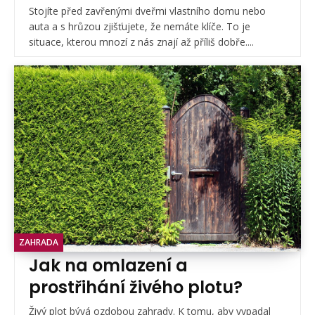
Stojíte před zavřenými dveřmi vlastního domu nebo
auta a s hrůzou zjišťujete, že nemáte klíče. To je
situace, kterou mnozí z nás znají až příliš dobře....
ZAHRADA
Jak na omlazení a
prostřihání živého plotu?
Živý plot bývá ozdobou zahrady. K tomu, aby vypadal