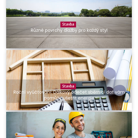
Stavba
Různé povrchy dlažby pro každý styl
Stavba
Roční vyúčtování: Dálkový odečet sběrnicí dat vám
pomůže ušetřit energie