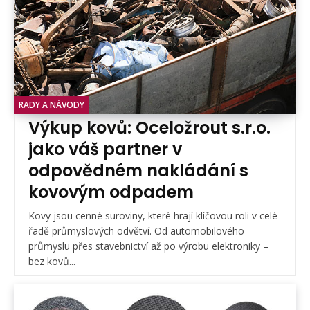
RADY A NÁVODY
Výkup kovů: Oceložrout s.r.o.
jako váš partner v
odpovědném nakládání s
kovovým odpadem
Kovy jsou cenné suroviny, které hrají klíčovou roli v celé
řadě průmyslových odvětví. Od automobilového
průmyslu přes stavebnictví až po výrobu elektroniky –
bez kovů...