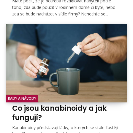
Máte pocit, že je potřeba rozdělovat nábytek podle
toho, zda bude použit v rodinném domě či bytě, nebo
zda se bude nacházet v sídle firmy? Nenechte se...
RADY A NÁVODY
Co jsou kanabinoidy a jak
fungují?
Kanabinoidy představují látky, o kterých se stále častěji