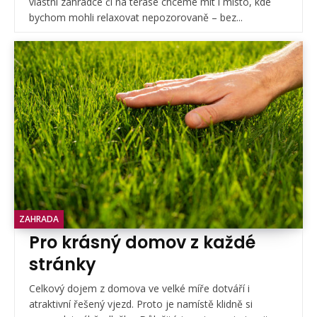
vlastní zahrádce či na terase chceme mít i místo, kde
bychom mohli relaxovat nepozorovaně – bez...
ZAHRADA
Pro krásný domov z každé
stránky
Celkový dojem z domova ve velké míře dotváří i
atraktivní řešený vjezd. Proto je namístě klidně si