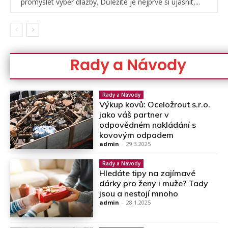
promyslet výběr dlažby. Důležité je nejprve si ujasnit,...
Rady a Návody
Rady a Návody
Výkup kovů: Oceložrout s.r.o.
jako váš partner v
odpovědném nakládání s
kovovým odpadem
admin
-
29.3.2025
Rady a Návody
Hledáte tipy na zajímavé
dárky pro ženy i muže? Tady
jsou a nestojí mnoho
admin
-
28.1.2025