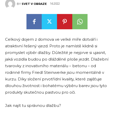
1.6.2022
BY
SVET V OBRAZE
Celkový dojem z domova ve velké míře dotváří i
atraktivní řešený vjezd. Proto je namístě klidně si
promyslet výběr dlažby. Důležité je nejprve si ujasnit,
jaká vozidla budou po dlážděné ploše jezdit. Dlažební
tvarovky z inovativního materiálu – betonu – od
rodinné firmy Friedl Steinwerke jsou momentálně v
kurzu. Díky složení prvotřídní kvality, které zajišťuje
dlouhou životnost i bohatému výběru barev jsou tyto
produkty skutečnou pastvou pro oči.
Jak najít tu správnou dlažbu?