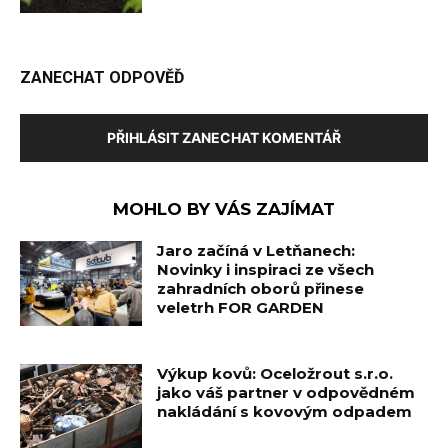
ZANECHAT ODPOVĚĎ
PŘIHLÁSIT ZANECHAT KOMENTÁŘ
MOHLO BY VÁS ZAJÍMAT
Jaro začíná v Letňanech:
Novinky i inspiraci ze všech
zahradních oborů přinese
veletrh FOR GARDEN
Výkup kovů: Oceložrout s.r.o.
jako váš partner v odpovědném
nakládání s kovovým odpadem