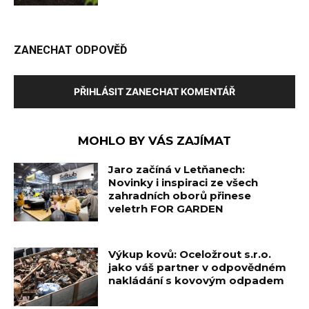
ZANECHAT ODPOVĚĎ
PŘIHLÁSIT ZANECHAT KOMENTÁŘ
MOHLO BY VÁS ZAJÍMAT
Jaro začíná v Letňanech:
Novinky i inspiraci ze všech
zahradních oborů přinese
veletrh FOR GARDEN
Výkup kovů: Oceložrout s.r.o.
jako váš partner v odpovědném
nakládání s kovovým odpadem