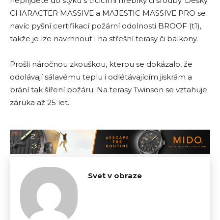
nepřijdete do styku s trčícími hřebíky či šrouby. Desky
CHARACTER MASSIVE a MAJESTIC MASSIVE PRO se
navíc pyšní certifikací požární odolnosti BROOF (t1),
takže je lze navrhnout i na střešní terasy či balkony.
Prošli náročnou zkouškou, kterou se dokázalo, že
odolávají sálavému teplu i odlétávajícím jiskrám a
brání tak šíření požáru. Na terasy Twinson se vztahuje
záruka až 25 let.
Svet v obraze