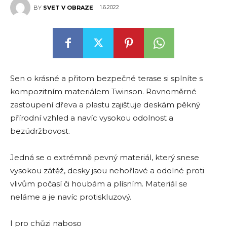
1.6.2022
BY
SVET V OBRAZE
Sen o krásné a přitom bezpečné terase si splníte s
kompozitním materiálem Twinson. Rovnoměrné
zastoupení dřeva a plastu zajišťuje deskám pěkný
přírodní vzhled a navíc vysokou odolnost a
bezúdržbovost.
Jedná se o extrémně pevný materiál, který snese
vysokou zátěž, desky jsou nehořlavé a odolné proti
vlivům počasí či houbám a plísním. Materiál se
neláme a je navíc protiskluzový.
I pro chůzi naboso