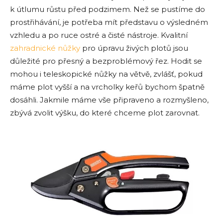
k útlumu růstu před podzimem. Než se pustíme do
prostřihávání, je potřeba mít představu o výsledném
vzhledu a po ruce ostré a čisté nástroje. Kvalitní
zahradnické nůžky
pro úpravu živých plotů jsou
důležité pro přesný a bezproblémový řez. Hodit se
mohou i teleskopické nůžky na větvě, zvlášť, pokud
máme plot vyšší a na vrcholky keřů bychom špatně
dosáhli. Jakmile máme vše připraveno a rozmyšleno,
zbývá zvolit výšku, do které chceme plot zarovnat.