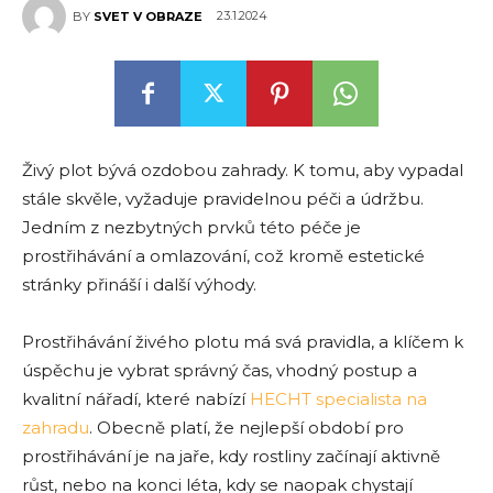
23.1.2024
BY
SVET V OBRAZE
Živý plot bývá ozdobou zahrady. K tomu, aby vypadal
stále skvěle, vyžaduje pravidelnou péči a údržbu.
Jedním z nezbytných prvků této péče je
prostřihávání a omlazování, což kromě estetické
stránky přináší i další výhody.
Prostřihávání živého plotu má svá pravidla, a klíčem k
úspěchu je vybrat správný čas, vhodný postup a
kvalitní nářadí, které nabízí
HECHT specialista na
zahradu
. Obecně platí, že nejlepší období pro
prostřihávání je na jaře, kdy rostliny začínají aktivně
růst, nebo na konci léta, kdy se naopak chystají