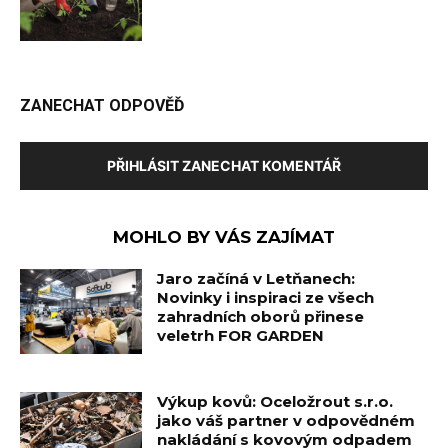
ZANECHAT ODPOVĚĎ
PŘIHLÁSIT ZANECHAT KOMENTÁŘ
MOHLO BY VÁS ZAJÍMAT
Jaro začíná v Letňanech:
Novinky i inspiraci ze všech
zahradních oborů přinese
veletrh FOR GARDEN
Výkup kovů: Oceložrout s.r.o.
jako váš partner v odpovědném
nakládání s kovovým odpadem