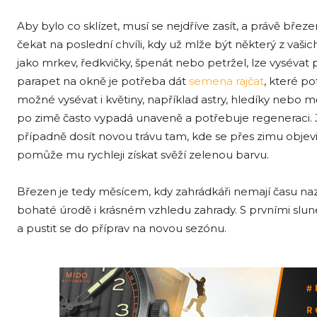
Aby bylo co sklízet, musí se nejdříve zasít, a právě bře
čekat na poslední chvíli, kdy už mlže být některý z vaši
jako mrkev, ředkvičky, špenát nebo petržel, lze vyséva
parapet na okně je potřeba dát
semena rajčat
, které po
možné vysévat i květiny, například astry, hledíky nebo mě
po zimě často vypadá unaveně a potřebuje regeneraci. Jak
případně dosít novou trávu tam, kde se přes zimu objevi
pomůže mu rychleji získat svěží zelenou barvu.
Březen je tedy měsícem, kdy zahrádkáři nemají času naz
bohaté úrodě i krásném vzhledu zahrady. S prvními slune
a pustit se do příprav na novou sezónu.