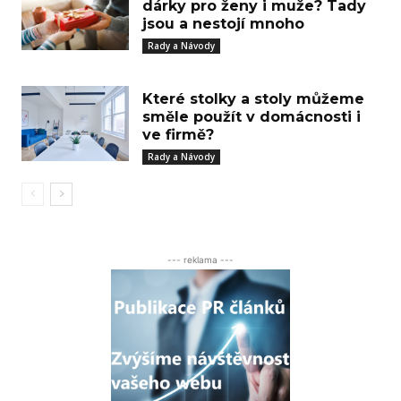
dárky pro ženy i muže? Tady
jsou a nestojí mnoho
Rady a Návody
Které stolky a stoly můžeme
směle použít v domácnosti i
ve firmě?
Rady a Návody
--- reklama ---