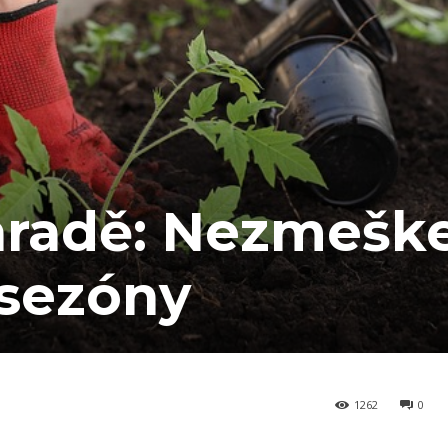
hradě: Nezmeške
 sezóny
1262
0