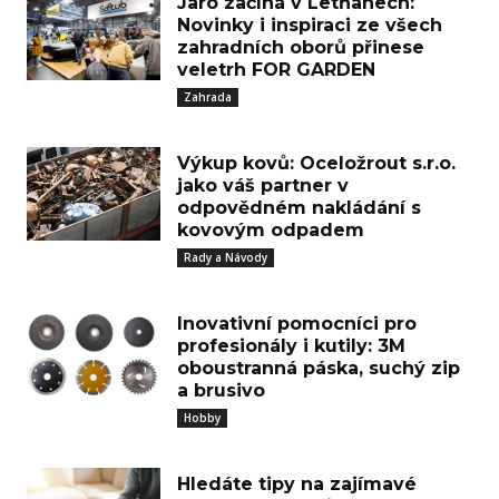
Jaro začíná v Letňanech:
Novinky i inspiraci ze všech
zahradních oborů přinese
veletrh FOR GARDEN
Zahrada
Výkup kovů: Oceložrout s.r.o.
jako váš partner v
odpovědném nakládání s
kovovým odpadem
Rady a Návody
Inovativní pomocníci pro
profesionály i kutily: 3M
oboustranná páska, suchý zip
a brusivo
Hobby
Hledáte tipy na zajímavé