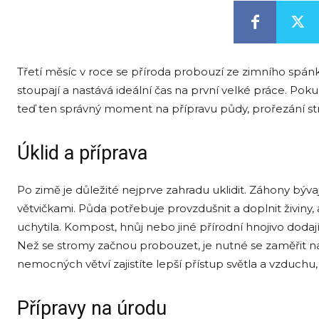
Třetí měsíc v roce se příroda probouzí ze zimního spánku
stoupají a nastává ideální čas na první velké práce. Pok
teď ten správný moment na přípravu půdy, prořezání stro
Úklid a příprava
Po zimě je důležité nejprve zahradu uklidit. Záhony býv
větvičkami. Půda potřebuje provzdušnit a doplnit živiny, 
uchytila. Kompost, hnůj nebo jiné přírodní hnojivo dodaj
Než se stromy začnou probouzet, je nutné se zaměřit na
nemocných větví zajistíte lepší přístup světla a vzduch
Přípravy na úrodu