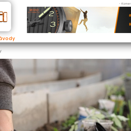
- Komerč
Návody
y