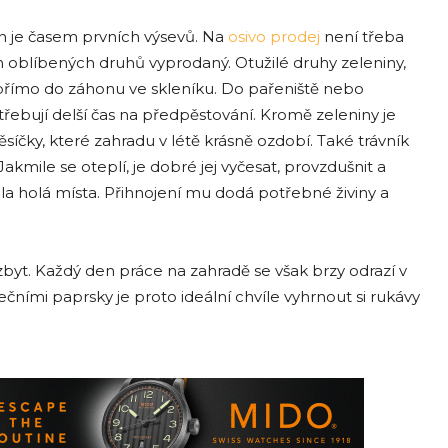
zen je časem prvních výsevů. Na
osivo prodej
není třeba
ch oblíbených druhů vyprodaný. Otužilé druhy zeleniny,
t přímo do záhonu ve skleníku. Do pařeniště nebo
třebují delší čas na předpěstování. Kromě zeleniny je
síčky, které zahradu v létě krásně ozdobí. Také trávník
mile se oteplí, je dobré jej vyčesat, provzdušnit a
la holá místa. Přihnojení mu dodá potřebné živiny a
byt. Každý den práce na zahradě se však brzy odrazí v
čními paprsky je proto ideální chvíle vyhrnout si rukávy