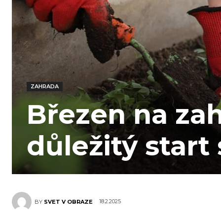
ZAHRADA
Březen na za
důležitý start
18.2.2025
BY
SVET V OBRAZE