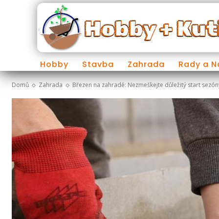
Hobby
Stavba
Zahrada
Rady a 
Domů
Zahrada
Březen na zahradě: Nezmeškejte důležitý start sezón