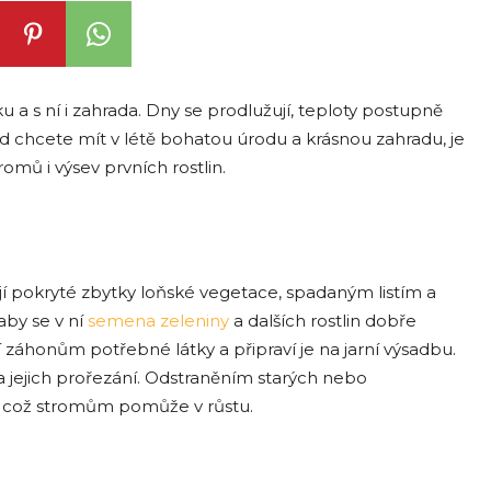
 a s ní i zahrada. Dny se prodlužují, teploty postupně
ud chcete mít v létě bohatou úrodu a krásnou zahradu, je
mů i výsev prvních rostlin.
ají pokryté zbytky loňské vegetace, spadaným listím a
aby se v ní
semena zeleniny
a dalších rostlin dobře
í záhonům potřebné látky a připraví je na jarní výsadbu.
 jejich prořezání. Odstraněním starých nebo
u, což stromům pomůže v růstu.