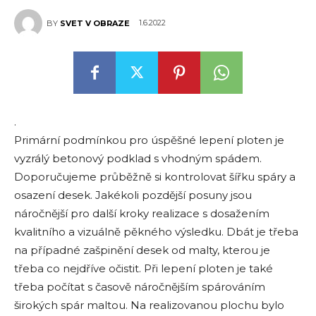
1.6.2022
BY
SVET V OBRAZE
.
Primární podmínkou pro úspěšné lepení ploten je
vyzrálý betonový podklad s vhodným spádem.
Doporučujeme průběžně si kontrolovat šířku spáry a
osazení desek. Jakékoli pozdější posuny jsou
náročnější pro další kroky realizace s dosažením
kvalitního a vizuálně pěkného výsledku. Dbát je třeba
na případné zašpinění desek od malty, kterou je
třeba co nejdříve očistit. Při lepení ploten je také
třeba počítat s časově náročnějším spárováním
širokých spár maltou. Na realizovanou plochu bylo