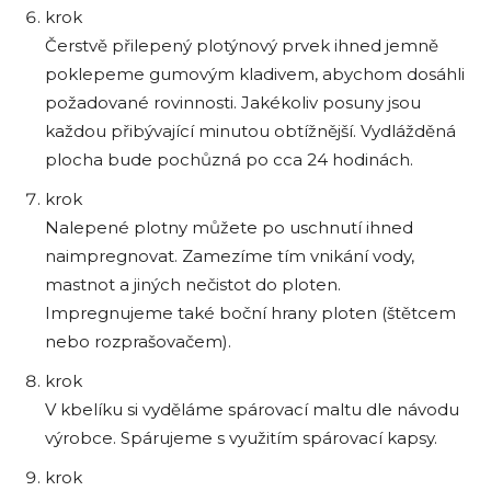
krok
Čerstvě přilepený plotýnový prvek ihned jemně
poklepeme gumovým kladivem, abychom dosáhli
požadované rovinnosti. Jakékoliv posuny jsou
každou přibývající minutou obtížnější. Vydlážděná
plocha bude pochůzná po cca 24 hodinách.
krok
Nalepené plotny můžete po uschnutí ihned
naimpregnovat. Zamezíme tím vnikání vody,
mastnot a jiných nečistot do ploten.
Impregnujeme také boční hrany ploten (štětcem
nebo rozprašovačem).
krok
V kbelíku si vyděláme spárovací maltu dle návodu
výrobce. Spárujeme s využitím spárovací kapsy.
krok