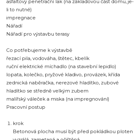
asfaltový penetrační lak (na základovou část domu, je-
li to nutné)
impregnace
Nářadí
Nářadí pro výstavbu terasy
Co potřebujeme k výstavbě
řezací pila, vodováha, štětec, kbelík
ruční elektrické míchadlo (na stavební lepidlo)
lopata, kolečko, pryžové kladivo, provázek, křída
zednická naběračka, nerezové hladítko, zubové
hladítko se středně velkým zubem
malířský váleček a miska (na impregnování)
Pracovní postup
krok
Betonová plocha musí být před pokládkou ploten
vyzrálá, zametaná a očištěná.