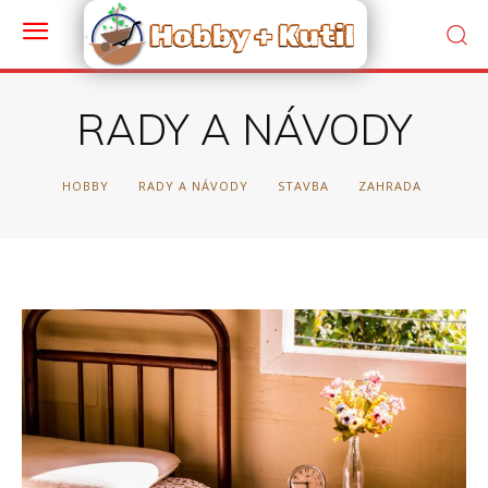
RADY A NÁVODY
HOBBY
RADY A NÁVODY
STAVBA
ZAHRADA