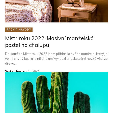
RADY A NÁVODY
Mistr roku 2022: Masivní manželská
postel na chalupu
Do soutěže Mistr roku 2022 jsem přihlásila svého manžela, který je
velmi chytrý kutil a iz ničeho umí vykouzlit neskutečně hezké věci ze
dřeva....
Svet v obraze
-
1.6.2022