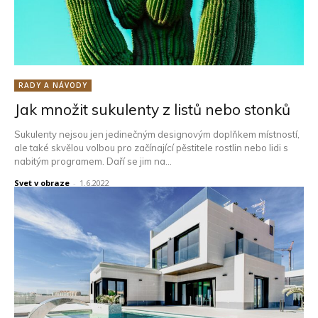
RADY A NÁVODY
Jak množit sukulenty z listů nebo stonků
Sukulenty nejsou jen jedinečným designovým doplňkem místností,
ale také skvělou volbou pro začínající pěstitele rostlin nebo lidi s
nabitým programem. Daří se jim na...
Svet v obraze
-
1.6.2022