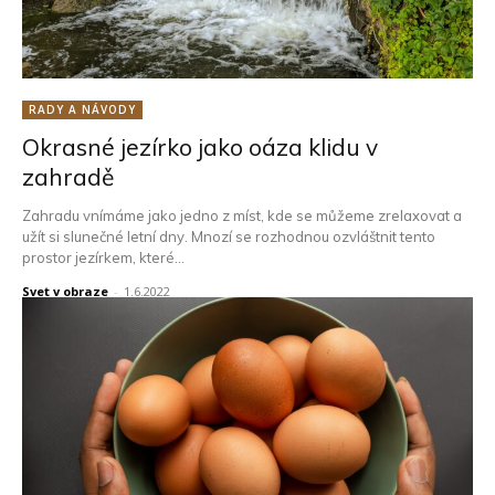
RADY A NÁVODY
Okrasné jezírko jako oáza klidu v
zahradě
Zahradu vnímáme jako jedno z míst, kde se můžeme zrelaxovat a
užít si slunečné letní dny. Mnozí se rozhodnou ozvláštnit tento
prostor jezírkem, které...
Svet v obraze
-
1.6.2022