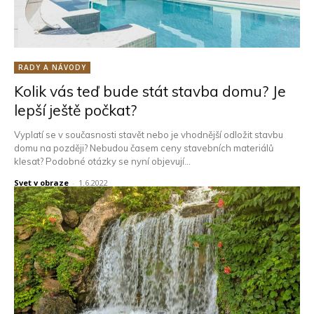
RADY A NÁVODY
Kolik vás teď bude stát stavba domu? Je
lepší ještě počkat?
Vyplatí se v současnosti stavět nebo je vhodnější odložit stavbu
domu na později? Nebudou časem ceny stavebních materiálů
klesat? Podobné otázky se nyní objevují...
Svet v obraze
-
1.6.2022