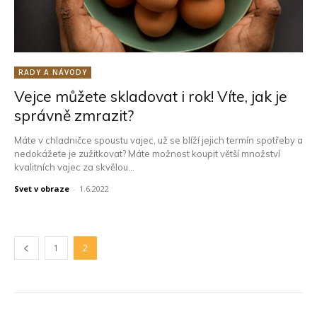
RADY A NÁVODY
Vejce můžete skladovat i rok! Víte, jak je
správně zmrazit?
Máte v chladničce spoustu vajec, už se blíží jejich termín spotřeby a
nedokážete je zužitkovat? Máte možnost koupit větší množství
kvalitních vajec za skvělou...
Svet v obraze
-
1.6.2022
1
2