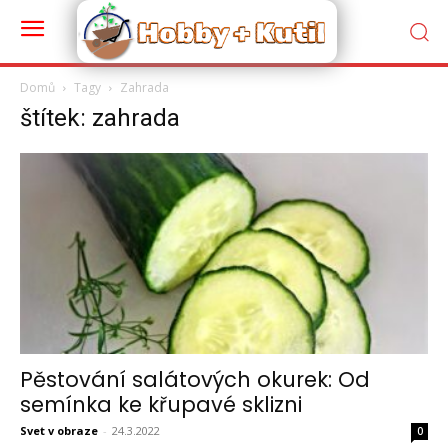
Domů
Tagy
Zahrada
štítek: zahrada
Pěstování salátových okurek: Od
semínka ke křupavé sklizni
Svet v obraze
-
24.3.2022
0